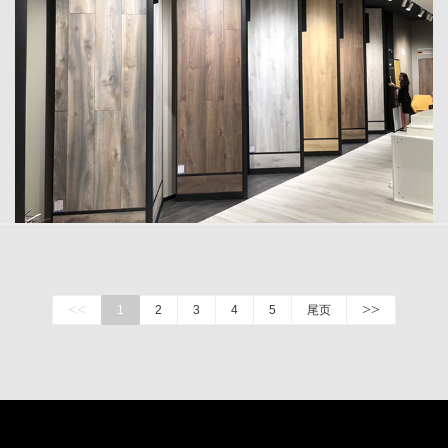
<<
>>
1
2
3
4
5
尾页